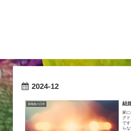
2024-12
結
退職後の日常
家に
グド
です
らな